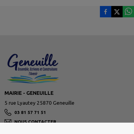
MAIRIE - GENEUILLE
5 rue Lyautey 25870 Geneuille
03 81 57 71 51
NOUS CONTACTER
M'Y RENDRE