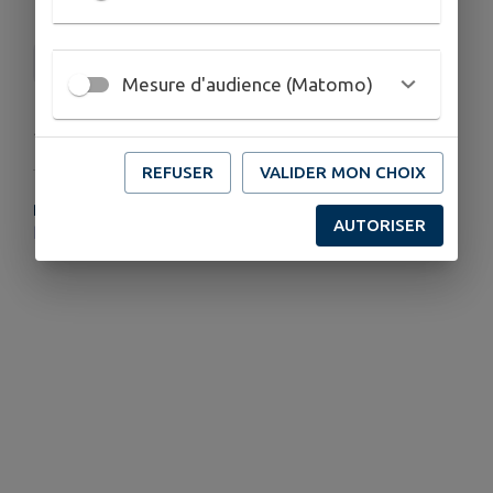
SYBERT
Mesure d'audience (Matomo)
Publié par SYBERT
REFUSER
VALIDER MON CHOIX
PLUS D'INFORMATIONS
AUTORISER
https://www.sybert.fr/actualites/les-eco-centres-passent-aux-horaires-dete/