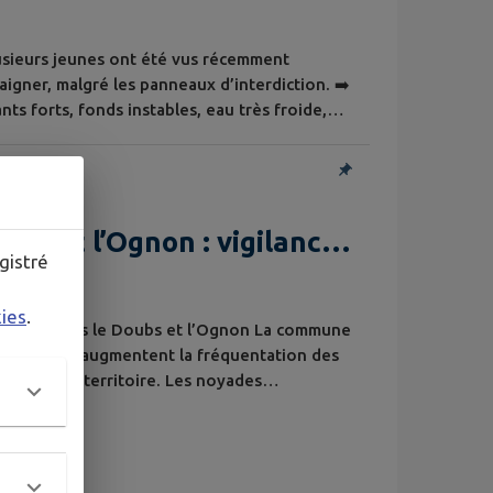
lusieurs jeunes ont été vus récemment
igner, malgré les panneaux d’interdiction. ➡️
ts forts, fonds instables, eau très froide,
 sur place. Un début de feu a aussi été
rs et feuilles brûlés. ➡️ En période de
bs et l’Ognon : vigilance
gistré
kies
.
igilance dans le Doubs et l’Ognon La commune
es chaleurs augmentent la fréquentation des
traverse le territoire. Les noyades
sans signe avant‑coureur, en particulier dans
es spécifiques dans l’Ognon Courants