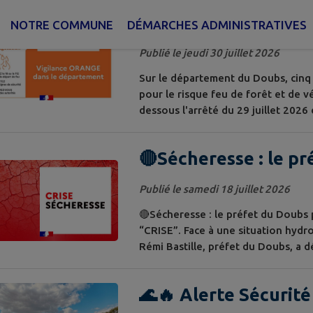
lités trouvées. Filtre sélectionné : Alertes.
Vigilance orange feu
NOTRE COMMUNE
DÉMARCHES ADMINISTRATIVES
territoires du Doubs 
Publié le jeudi 30 juillet 2026
29/07/2026
Sur le département du Doubs, cinq
pour le risque feu de forêt et de v
dessous l'arrêté du 29 juillet 2026
restrictions, d'interdictions et le
🔴Sécheresse : le p
l’ensemble du dépar
Publié le samedi 18 juillet 2026
🔴Sécheresse : le préfet du Doubs
“CRISE”. Face à une situation hydr
Rémi Bastille, préfet du Doubs, a d
niveau d'alerte maximal. Les débits 
tarissement des petites sources se
🌊🔥 Alerte Sécurité
déjà être...