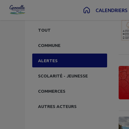
4 actua
Voir les archives
Contenu
Menu
Recherche
Pied de page
CALENDRIERS
RÉINITIALISER
TOUT
COMMUNE
ALERTES
SCOLARITÉ - JEUNESSE
COMMERCES
AUTRES ACTEURS