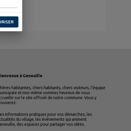
ORISER
ienvenue à Geneuille
hères habitantes, chers habitants, chers visiteurs, l’équipe
unicipale et moi-même sommes heureux de vous
ccueillir sur le site officiel de notre commune. Vous y
rouverez :
es informations pratiques pour vos démarches, les
ctualités du village, les événements qui animent
eneuille, des espaces pour partager vos idées.