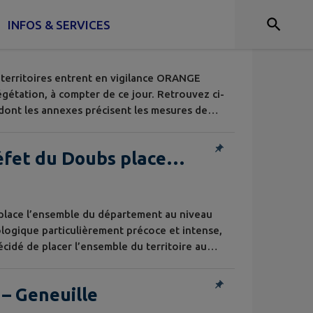
 de forêt sur cinq
INFOS & SERVICES
- voir arrêté du
 territoires entrent en vigilance ORANGE
égétation, à compter de ce jour. Retrouvez ci-
 dont les annexes précisent les mesures de
s communes concernées.
réfet du Doubs place
tement au niveau “CRISE”.
 place l’ensemble du département au niveau
ologique particulièrement précoce et intense,
écidé de placer l’ensemble du territoire au
des cours d'eau restent très faibles, le
 généralise et certaines communes doivent
 – Geneuille