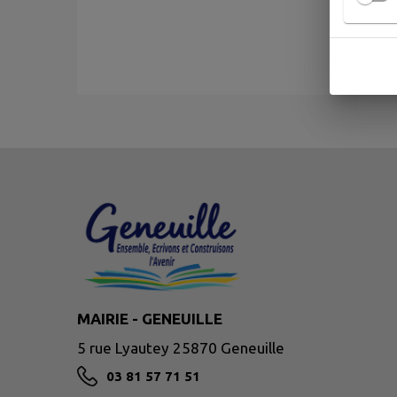
MAIRIE - GENEUILLE
5 rue Lyautey 25870 Geneuille
03 81 57 71 51