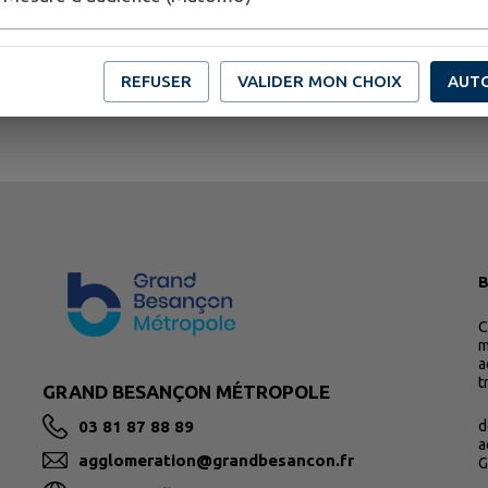
REFUSER
VALIDER MON CHOIX
AUT
B
C
m
a
t
GRAND BESANÇON MÉTROPOLE
03 81 87 88 89
d
a
agglomeration@grandbesancon.fr
G