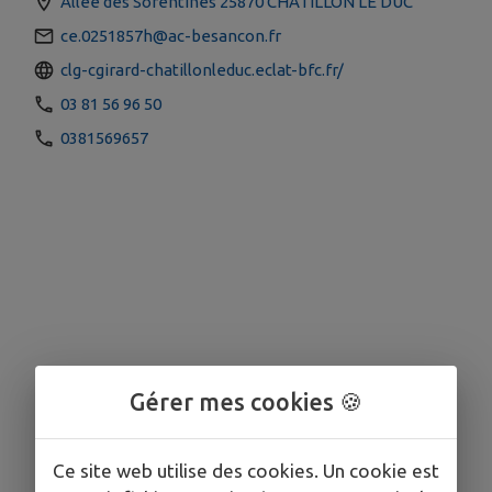
Allée des Sorentines 25870 CHATILLON LE DUC
ce.0251857h@ac-besancon.fr
clg-cgirard-chatillonleduc.eclat-bfc.fr/
03 81 56 96 50
0381569657
Gérer mes cookies 🍪
Ce site web utilise des cookies. Un cookie est