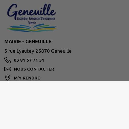
MAIRIE - GENEUILLE
5 rue Lyautey 25870 Geneuille
03 81 57 71 51
NOUS CONTACTER
M'Y RENDRE
www.geneuille.fr