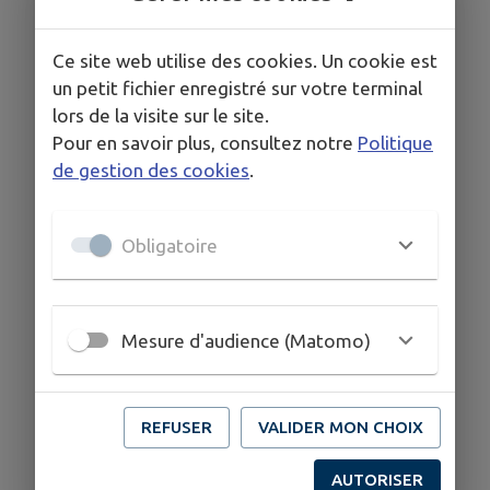
Amélie MADER vice présidente
Benjamin MONTRICHARD
Ce site web utilise des cookies. Un cookie est
Caroline CORNEILLE
un petit fichier enregistré sur votre terminal
Charlotte GUENENGAYE
lors de la visite sur le site.
Florence BEZ
Pour en savoir plus, consultez notre
Politique
Isabelle VAUGE
de gestion des cookies
.
Pascale BOURDENET
Sandrine BESSIA
Obligatoire
Mesure d'audience (Matomo)
REFUSER
VALIDER MON CHOIX
AUTORISER