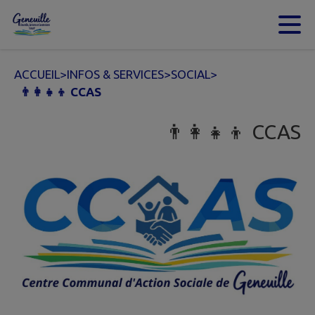
Contenu
Menu
Recherche
Pied de page
ACCUEIL
>
INFOS & SERVICES
>
SOCIAL
>
👨‍👩‍👧‍👦 CCAS
👨‍👩‍👧‍👦 CCAS