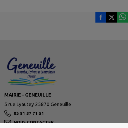
MAIRIE - GENEUILLE
5 rue Lyautey 25870 Geneuille
03 81 57 71 51
NOUS CONTACTER