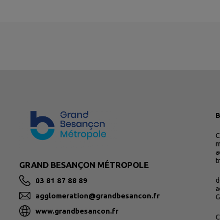
B
C
m
a
t
GRAND BESANÇON MÉTROPOLE
03 81 87 88 89
d
a
agglomeration@grandbesancon.fr
G
www.grandbesancon.fr
C