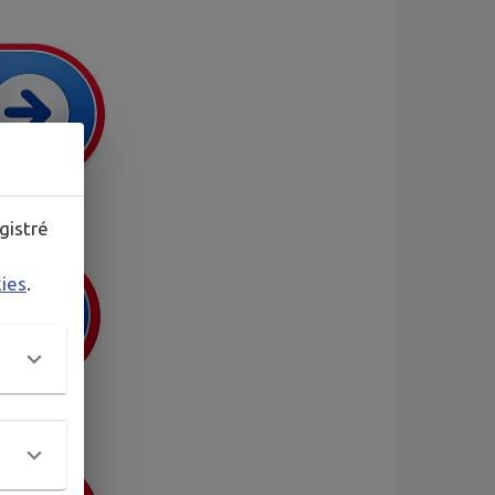
gistré
kies
.